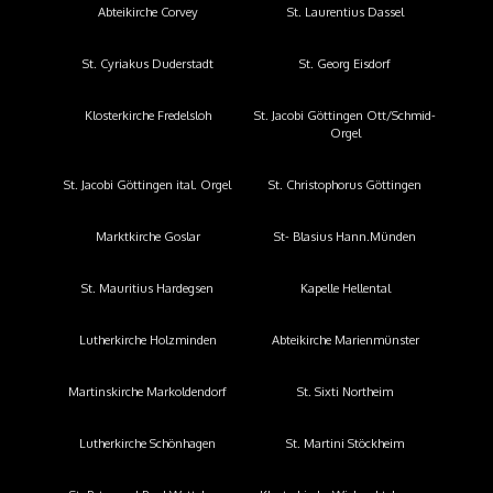
Abteikirche Corvey
St. Laurentius Dassel
St. Cyriakus Duderstadt
St. Georg Eisdorf
Klosterkirche Fredelsloh
St. Jacobi Göttingen Ott/Schmid-
Orgel
St. Jacobi Göttingen ital. Orgel
St. Christophorus Göttingen
Marktkirche Goslar
St- Blasius Hann.Münden
St. Mauritius Hardegsen
Kapelle Hellental
Lutherkirche Holzminden
Abteikirche Marienmünster
Martinskirche Markoldendorf
St. Sixti Northeim
Lutherkirche Schönhagen
St. Martini Stöckheim