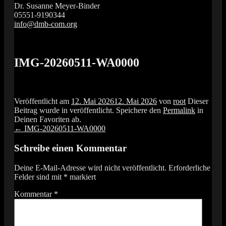
Dr. Susanne Meyer-Binder
05551-9190344
info@dmb-com.org
Das Orgelfestival in Südniedersachsen
Vox Organi
IMG-20260511-WA0000
Veröffentlicht am
12. Mai 2026
12. Mai 2026
von
root
Dieser
Beitrag wurde in
veröffentlicht. Speichere den
Permalink
in
Deinen Favoriten ab.
Artikel-
←
IMG-20260511-WA0000
Navigation
Schreibe einen Kommentar
Deine E-Mail-Adresse wird nicht veröffentlicht.
Erforderliche
Felder sind mit
*
markiert
Kommentar
*