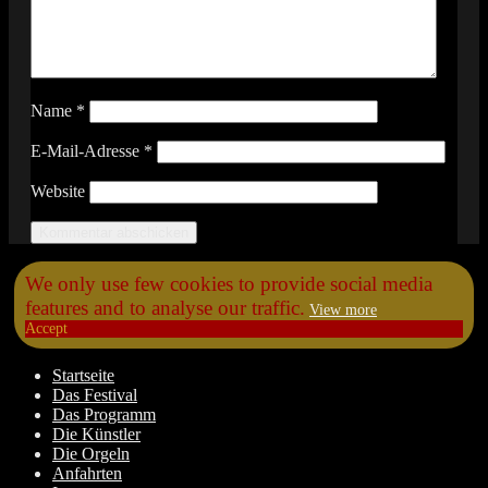
Name
*
E-Mail-Adresse
*
Website
Scroll
We only use few cookies to provide social media
Up
features and to analyse our traffic.
View more
Accept
Startseite
Das Festival
Das Programm
Die Künstler
Die Orgeln
Anfahrten