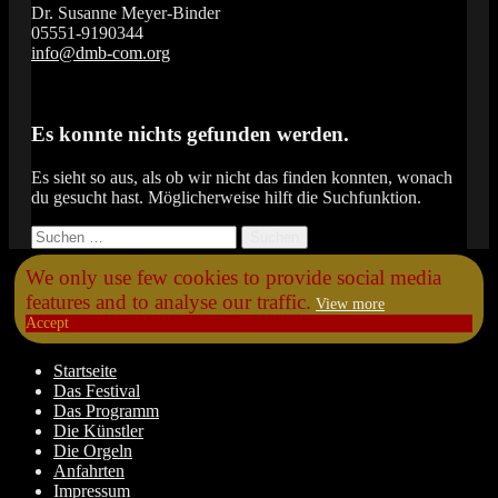
Dr. Susanne Meyer-Binder
05551-9190344
info@dmb-com.org
Das Orgelfestival in Südniedersachsen
Vox Organi
Es konnte nichts gefunden werden.
Es sieht so aus, als ob wir nicht das finden konnten, wonach
du gesucht hast. Möglicherweise hilft die Suchfunktion.
Suchen
nach:
Scroll
We only use few cookies to provide social media
Up
features and to analyse our traffic.
View more
Accept
Startseite
Das Festival
Das Programm
Die Künstler
Die Orgeln
Anfahrten
Impressum