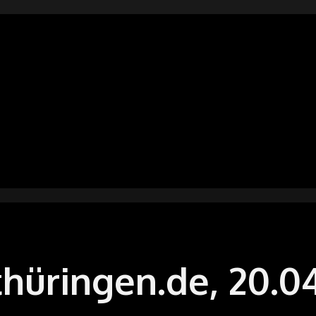
X
GELFESTIVAL
IN
ANI
DERSACHSEN
hüringen.de, 20.0