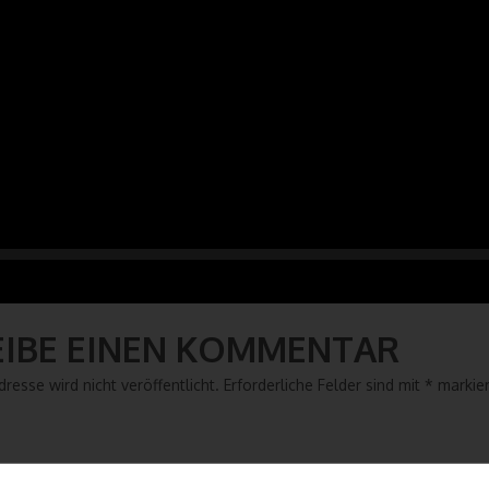
EIBE EINEN KOMMENTAR
resse wird nicht veröffentlicht.
Erforderliche Felder sind mit
*
markier