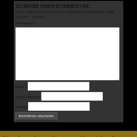
SCHREIBE EINEN KOMMENTAR
Deine E-Mail-Adresse wird nicht veröffentlicht.
Erforderliche Felder
sind mit
*
markiert
Kommentar
*
Name
*
E-Mail-Adresse
*
Website