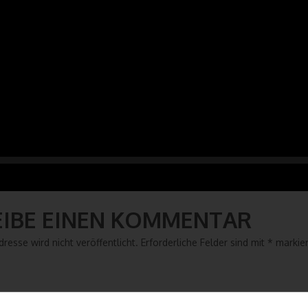
EIBE EINEN KOMMENTAR
resse wird nicht veröffentlicht.
Erforderliche Felder sind mit
*
markier