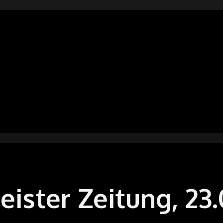
X
GELFESTIVAL
IN
ANI
DERSACHSEN
eister Zeitung, 23