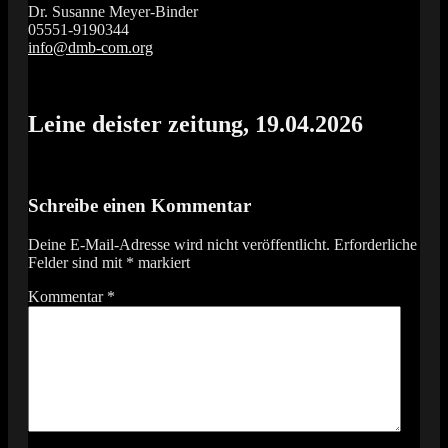
Dr. Susanne Meyer-Binder
05551-9190344
info@dmb-com.org
Das Orgelfestival in Südniedersachsen
Vox Organi
Leine deister zeitung, 19.04.2026
Schreibe einen Kommentar
Deine E-Mail-Adresse wird nicht veröffentlicht.
Erforderliche
Felder sind mit
*
markiert
Kommentar
*