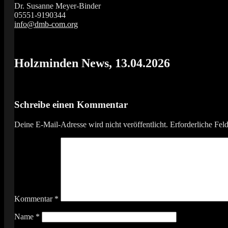
Dr. Susanne Meyer-Binder
05551-9190344
info@dmb-com.org
Das Orgelfestival in Südniedersachsen
Vox Organi
Holzminden News, 13.04.2026
Schreibe einen Kommentar
Deine E-Mail-Adresse wird nicht veröffentlicht.
Erforderliche Fel
Kommentar
*
Name
*