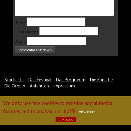
Name
*
E-Mail-Adresse
*
Website
Startseite
Das Festival
Das Programm
Die Künstler
Die Orgeln
Anfahrten
Impressum
We only use few cookies to provide social media
features and to analyse our traffic.
View more
Accept