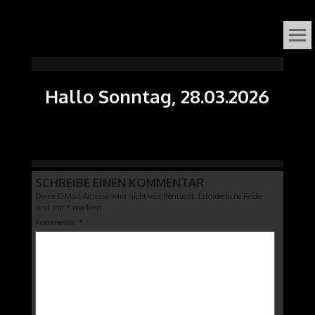
VOX
DAS ORGELFESTIVAL
IN
ORGANI
Hallo Sonntag, 28.03.2026
SÜDNIEDERSACHSEN
SCHREIBE EINEN KOMMENTAR
Deine E-Mail-Adresse wird nicht veröffentlicht.
Erforderliche Felder
sind mit
*
markiert
Kommentar
*