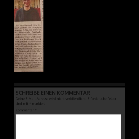
SCHREIBE EINEN KOMMENTAR
Deine E-Mail-Adresse wird nicht veröffentlicht.
Erforderliche Felder
sind mit
*
markiert
Kommentar
*