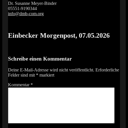
Dr. Susanne Meyer-Binder
05551-9190344
info@dmb-com.org
Das Orgelfestival in Südniedersachsen
Vox Organi
Einbecker Morgenpost, 07.05.2026
Schreibe einen Kommentar
Deine E-Mail-Adresse wird nicht veröffentlicht.
Erforderliche
Felder sind mit
*
markiert
Kommentar
*