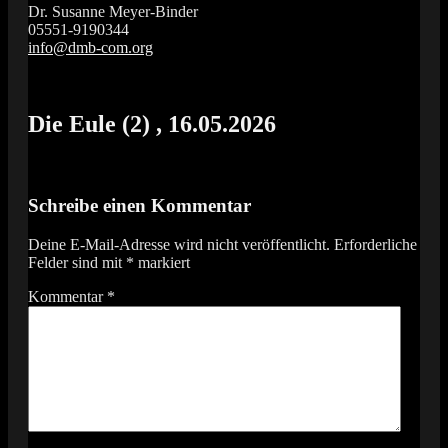
Dr. Susanne Meyer-Binder
05551-9190344
info@dmb-com.org
Das Orgelfestival in Südniedersachsen
Vox Organi
Die Eule (2) , 16.05.2026
Schreibe einen Kommentar
Deine E-Mail-Adresse wird nicht veröffentlicht.
Erforderliche
Felder sind mit
*
markiert
Kommentar
*