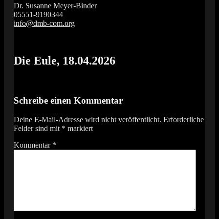
Dr. Susanne Meyer-Binder
05551-9190344
info@dmb-com.org
Das Orgelfestival in Südniedersachsen
Vox Organi
Die Eule, 18.04.2026
Schreibe einen Kommentar
Deine E-Mail-Adresse wird nicht veröffentlicht.
Erforderliche
Felder sind mit
*
markiert
Kommentar
*