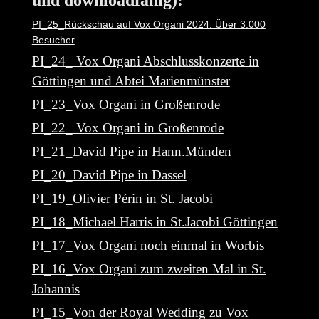
und downloadfähig):
PI_25_Rückschau auf Vox Organi 2024: Über 3.000
Besucher
PI_24_ Vox Organi Abschlusskonzerte in
Göttingen und Abtei Marienmünster
PI_23_Vox Organi in Großenrode
PI_22_ Vox Organi in Großenrode
PI_21_David Pipe in Hann.Münden
PI_20_David Pipe in Dassel
PI_19_Olivier Périn in St. Jacobi
PI_18_Michael Harris in St.Jacobi Göttingen
PI_17_Vox Organi noch einmal in Worbis
PI_16_Vox Organi zum zweiten Mal in St.
Johannis
PI_15_Von der Royal Wedding zu Vox