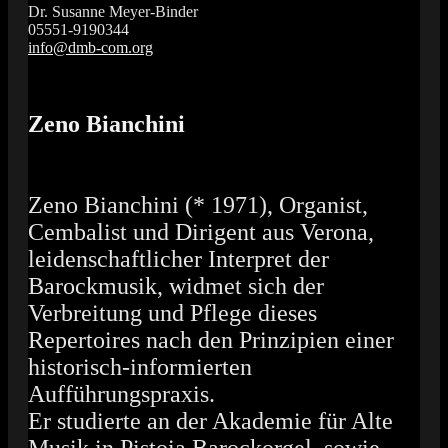
Dr. Susanne Meyer-Binder
05551-9190344
info@dmb-com.org
Das Orgelfestival in Südniedersachsen
Vox Organi
Zeno Bianchini
Zeno Bianchini (* 1971), Organist,
Cembalist und Dirigent aus Verona,
leidenschaftlicher Interpret der
Barockmusik, widmet sich der
Verbreitung und Pflege dieses
Repertoires nach den Prinzipien einer
historisch-informierten
Aufführungspraxis.
Er studierte an der Akademie für Alte