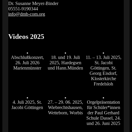
Dr. Susanne Meyer-Binder
05551-9190344
info@dmb-com.org
Das Orgelfestival in Südniedersachsen
Vox Organi
Videos 2025
Abschlußkonzert,
18. und 19. Juli
11. – 13. Juli 2025,
26. Juli 2026
2025, Hardegsen
St. Jacobi
Marienmünster
und Hann.Münden
Göttingen, St.
Georg Eisdorf,
Klosterkirche
Fredelsloh
4. Juli 2025, St.
27. – 29. 06. 2025,
Orgelpräsentation
Jacobi Göttingen
Wiebrechtshausen,
für Schüler*innen
Wetteborn, Worbis
der Paul Gerhard
Schule Dassel, 24.
und 26. Juni 2025