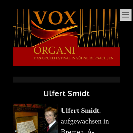
VOX
DAS ORGELFESTIVAL
IN
ORGANI
SÜDNIEDERSACHSEN
Ulfert Smidt
Ulfert Smidt
,
aufgewachsen in
Bremen, A-