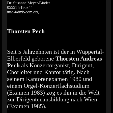
Dr. Susanne Meyer-Binder
05551-9190344
info@dmb-com.org
Das Orgelfestival in Südniedersachsen
Vox Organi
Thorsten Pech
Seit 5 Jahrzehnten ist der in Wuppertal-
Elberfeld geborene
Thorsten Andreas
Pech
als Konzertorganist, Dirigent,
Chorleiter und Kantor tätig. Nach
seinem Kantorenexamen 1980 und
einem Orgel-Konzertfachstudium
(Examen 1983) zog es ihn in die Welt
zur Dirigentenausbildung nach Wien
(Examen 1985).