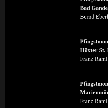
Bad Gander
Bernd Eberh
Pfingstmont
Höxter
St.
Franz Raml 
Pfingstmont
Marienmün
Franz Raml 