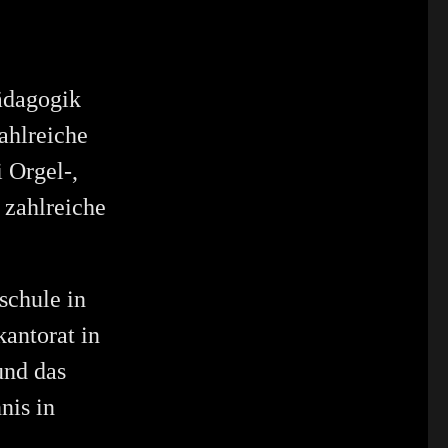
ädagogik
ahlreiche
i Orgel-,
 zahlreiche
schule in
kantorat in
und das
nis in