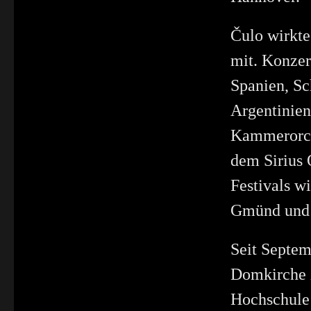
Čulo wirkt
mit. Konzer
Spanien, Sc
Argentinien
Kammerorch
dem Sirius 
Festivals w
Gmünd und 
Seit Septem
Domkirche z
Hochschule