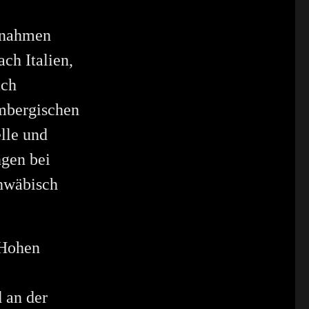
fnahmen
ch Italien,
ach
embergischen
lle und
ngen bei
chwäbisch
 Hohen
 an der