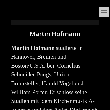
VOX
DAS ORGELFESTIVAL
IN
ORGANI
Martin Hofmann
SÜDNIEDERSACHSEN
Martin Hofmann
studierte in
Hannover, Bremen und
Boston/U.S.A. bei Cornelius
Schneider-Pungs, Ulrich
Bremsteller, Harald Vogel und
William Porter. Er schloss seine
Studien mit dem Kirchenmusik A-
Examen und dem Artist-Diploma ab.