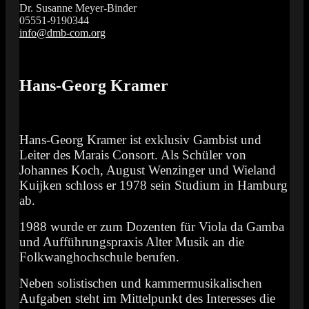
Dr. Susanne Meyer-Binder
05551-9190344
info@dmb-com.org
Das Orgelfestival in Südniedersachsen
Vox Organi
Hans-Georg Kramer
Hans-Georg Kramer ist exklusiv Gambist und
Leiter des Marais Consort. Als Schüler von
Johannes Koch, August Wenzinger und Wieland
Kuijken schloss er 1978 sein Studium in Hamburg
ab.
1988 wurde er zum Dozenten für Viola da Gamba
und Aufführungspraxis Alter Musik an die
Folkwanghochschule berufen.
Neben solistischen und kammermusikalischen
Aufgaben steht im Mittelpunkt des Interesses die