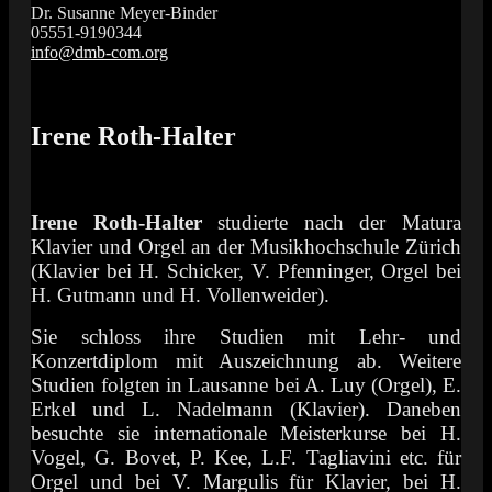
Dr. Susanne Meyer-Binder
05551-9190344
info@dmb-com.org
Das Orgelfestival in Südniedersachsen
Vox Organi
Irene Roth-Halter
Irene Roth-Halter
studierte nach der Matura
Klavier und Orgel an der Musikhochschule Zürich
(Klavier bei H. Schicker, V. Pfenninger, Orgel bei
H. Gutmann und H. Vollenweider).
Sie schloss ihre Studien mit Lehr- und
Konzertdiplom mit Auszeichnung ab. Weitere
Studien folgten in Lausanne bei A. Luy (Orgel), E.
Erkel und L. Nadelmann (Klavier). Daneben
besuchte sie internationale Meisterkurse bei H.
Vogel, G. Bovet, P. Kee, L.F. Tagliavini etc. für
Orgel und bei V. Margulis für Klavier, bei H.