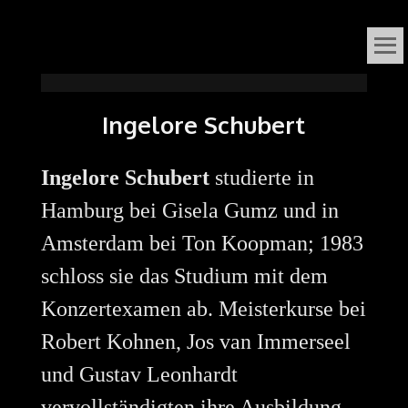
VOX
DAS ORGELFESTIVAL
IN
ORGANI
Ingelore Schubert
SÜDNIEDERSACHSEN
Ingelore Schubert
studierte in
Hamburg bei Gisela Gumz und in
Amsterdam bei Ton Koopman; 1983
schloss sie das Studium mit dem
Konzertexamen ab. Meisterkurse bei
Robert Kohnen, Jos van Immerseel
und Gustav Leonhardt
vervollständigten ihre Ausbildung.