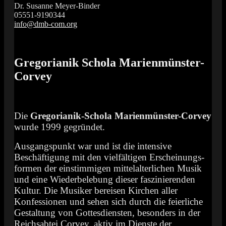
Dr. Susanne Meyer-Binder
05551-9190344
info@dmb-com.org
Das Orgelfestival in Südniedersachsen
Vox Organi
Gregorianik Schola Marienmünster-
Corvey
Die
Gregorianik-Schola Marienmünster-Corvey
wurde 1999 gegründet.
Ausgangspunkt war und ist die intensive
Beschäftigung mit den vielfältigen Erscheinungs-
formen der einstimmigen mittelalterlichen Musik
und eine Wiederbelebung dieser faszinierenden
Kultur. Die Musiker bereisen Kirchen aller
Konfessionen und sehen sich durch die feierliche
Gestaltung von Gottesdiensten, besonders in der
Reichsabtei Corvey, aktiv im Dienste der