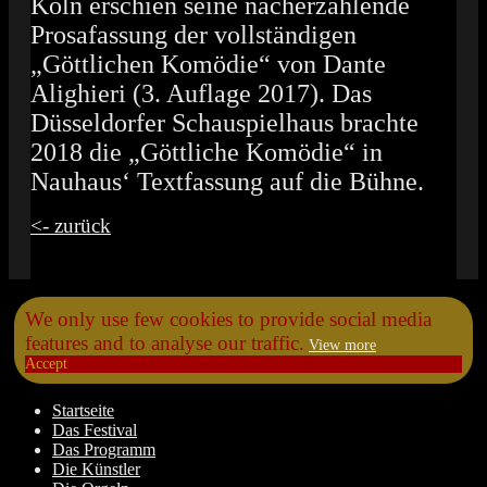
Köln erschien seine nacherzählende
Prosafassung der vollständigen
„Göttlichen Komödie“ von Dante
Alighieri (3. Auflage 2017). Das
Düsseldorfer Schauspielhaus brachte
2018 die „Göttliche Komödie“ in
Nauhaus‘ Textfassung auf die Bühne.
<- zurück
Scroll
We only use few cookies to provide social media
Up
features and to analyse our traffic.
View more
Accept
Startseite
Das Festival
Das Programm
Die Künstler