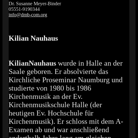
Dr. Susanne Meyer-Binder
05551-9190344
info@dmb-com.org
Das Orgelfestival in Südniedersachsen
Vox Organi
Kilian Nauhaus
KilianNauhaus
wurde in Halle an der
Saale geboren. Er absolvierte das
Kirchliche Pro­seminar Naumburg und
studierte von 1980 bis 1986
Kirchenmusik an der Ev.
Kirchenmusikschule Halle (der
heutigen Ev. Hochschule für
Kirchenmusik). Er schloss mit dem A-
Examen ab und war anschließend