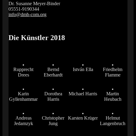
Dr. Susanne Meyer-Binder
05551-9190344
info@dmb-com.org
Das Orgelfestival in Südniedersachsen
Vox Organi
Die Künstler 2018
Rupprecht
Bernd
István Ella
Friedhelm
Drees
Eberhardt
Flamme
Karin
Dorothea
Michael Harris
Martin
Gyllenhammar
Harris
Heubach
Andreas
Christopher
Karsten Krüger
Helmut
Jedamzyk
Jung
Langenbruch