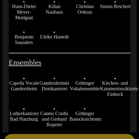
Hans-Dieter
Kilian
Christian
Simon Reichert
Meyer-
Nauhaus
Ortkras
Mortgaat
Benjamin
Ulrike Hastedt
Saunders
Ensembles
Capella Vocale
Gandersheimer
Göttinger
Kirchen- und
Gandersheim
Domkantorei
Vokalensemble
Kammermusikkreis
Einbeck
Lutherkantorei
Cantus Cordis
Göttinger
Bad Harzburg
und Gerhard
Barockorchester
Ropeter
Scroll