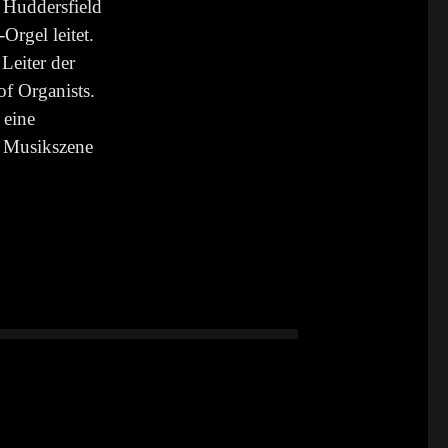
r Huddersfield
Orgel leitet.
Leiter der
of Organists.
 eine
r Musikszene