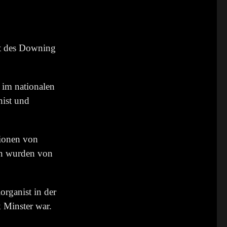
at des Downing
 im nationalen
nist und
ionen von
n wurden von
rganist in der
 Minster war.