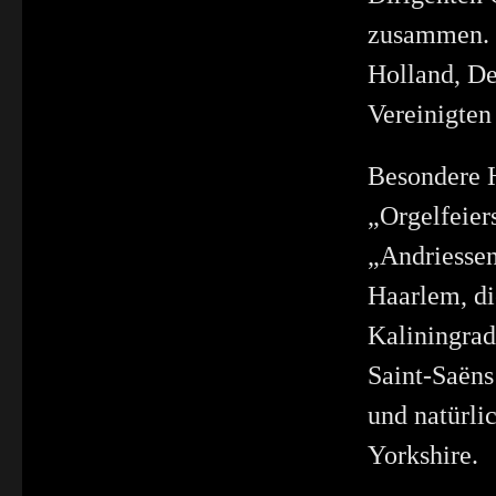
zusammen. E
Holland, De
Vereinigten
Besondere H
„Orgelfeier
„Andriessen
Haarlem, di
Kaliningrad
Saint-Saëns
und natürli
Yorkshire.