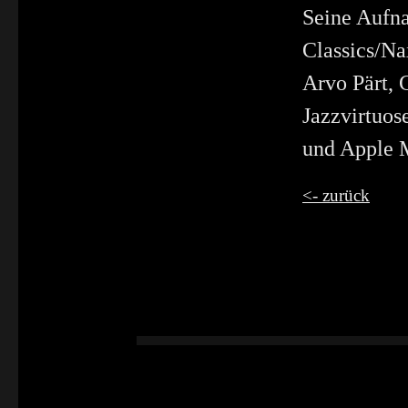
Seine Aufna
Classics/N
Arvo Pärt, 
Jazzvirtuos
und Apple 
<- zurück