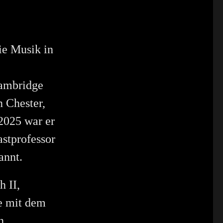
ie Musik in
Cambridge
n Chester,
 2025 war er
stprofessor
annt.
h II,
te mit dem
n