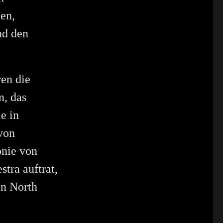
en,
nd den
en die
n, das
e in
von
onie von
tra auftrat,
on North