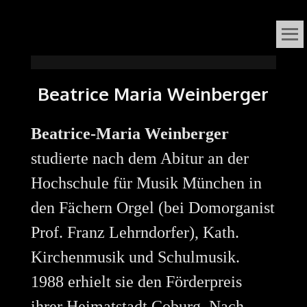
VOX
DAS ORGELFESTIVAL
IN
ORGANI
Beatrice Maria Weinberger
SÜDNIEDERSACHSEN
Beatrice-Maria Weinberger
studierte nach dem Abitur an der
Hochschule für Musik München in
den Fächern Orgel (bei Domorganist
Prof. Franz Lehrndorfer), Kath.
Kirchenmusik und Schulmusik.
1988 erhielt sie den Förderpreis
ihrer Heimatstadt Coburg. Nach