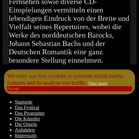
Fernsehen sowie diverse CD-
Einspielungen vermitteln einen
lebendigen Eindruck von der Breite und
Vielfalt seines Repertoires, wobei die
Werke des norddeutschen Barocks,
Johann Sebastian Bachs und der
Deutschen Romantik eine ganz
besondere Stellung einnehmen.
Scroll
We only use few cookies to provide social media
Up
features and to analyse our traffic.
View more
Accept
Startseite
Das Festival
Das Programm
Die Künstler
Die Orgeln
Anfahrten
Impressum