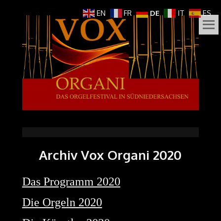
EN
FR
DE
IT
ES
VOX
DAS ORGELFESTIVAL
IN
ORGANI
SÜDNIEDERSACHSEN
Archiv Vox Organi 2020
Das Programm 2020
Die Orgeln 2020