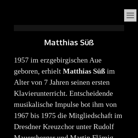
VOX
DAS ORGELFESTIVAL
IN
ORGANI
Matthias Süß
SÜDNIEDERSACHSEN
1957 im erzgebirgischen Aue
geboren, erhielt
Matthias Süß
im
Alter von 7 Jahren seinen ersten
Klavierunterricht. Entscheidende
musikalische Impulse bot ihm von
1967 bis 1975 die Mitgliedschaft im
Dresdner Kreuzchor unter Rudolf
Mauersberger und Martin Flämig.